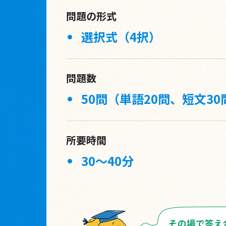
問題の形式
選択式（4択）
問題数
50問（単語20問、短文30
所要時間
30〜40分